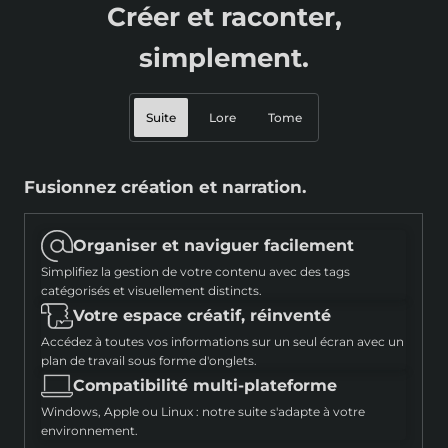
Créer et raconter,
simplement.
Suite
Lore
Tome
Fusionnez création et narration.
Créer des univers riches en détails
Raconter des histoires mémorables
Organiser et naviguer facilement
Centraliser et gagner du temps
Suivi des choix des joueurs
Simplifiez la gestion de votre contenu avec des tags
Créer et organiser vos mondes de manière intuitive avec des
Keep track of your players’ decisions in real-time to enrich
catégorisés et visuellement distincts.
templates personnalisés.
your story.
Votre espace créatif, réinventé
Exprimer votre créativité sans limite
Connexion monde-histoire
Accédez à toutes vos informations sur un seul écran avec un
Concevez des univers de jeu riches en détails et établissez un
Racontez des récits à partir de l'univers que vous avez créé.
plan de travail sous forme d'onglets.
cadre cohérent pour vos joueurs.
Scénarios non-linéaires
Compatibilité multi-plateforme
Automate and simplify
Proposez des défis et des choix pour une expérience de jeu
Windows, Apple ou Linux : notre suite s'adapte à votre
Automatisez des blocs pour remplir rapidement et garder la
enrichissante.
environnement.
cohérence entre les pages.